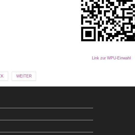
Link zur WPU-Einwahl
CK
WEITER