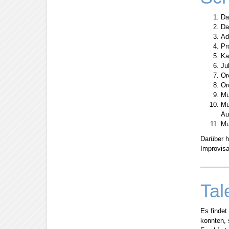
Da
Da
Ad
Pr
Ka
Ju
Or
Or
Mu
Mu
Au
Mu
Darüber h
Improvisa
Tal
Es findet
konnten, 