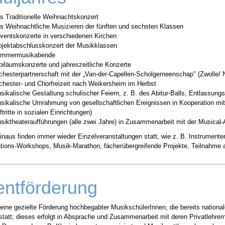
s Traditionelle Weihnachtskonzert
s Weihnachtliche Musizieren der fünften und sechsten Klassen
ventskonzerte in verschiedenen Kirchen
ojektabschlusskonzert der Musikklassen
mmermusikabende
biläumskonzerte und jahreszeitliche Konzerte
chesterpartnerschaft mit der „Van-der-Capellen-Scholgemeenschap" (Zwolle/ N
chester- und Chorfreizeit nach Weikersheim im Herbst
sikalische Gestaltung schulischer Feiern, z. B. des Abitur-Balls, Entlassung
sikalische Umrahmung von gesellschaftlichen Ereignissen in Kooperation mit
ftritte in sozialen Einrichtungen)
siktheateraufführungen (alle zwei Jahre) in Zusammenarbeit mit der Musical
inaus finden immer wieder Einzelveranstaltungen statt, wie z. B. Instrumen
tions-Workshops, Musik-Marathon, fächerübergreifende Projekte, Teilnahme 
entförderung
 eine gezielte Förderung hochbegabter MusikschülerInnen, die bereits nationa
statt; dieses erfolgt in Absprache und Zusammenarbeit mit deren Privatlehr