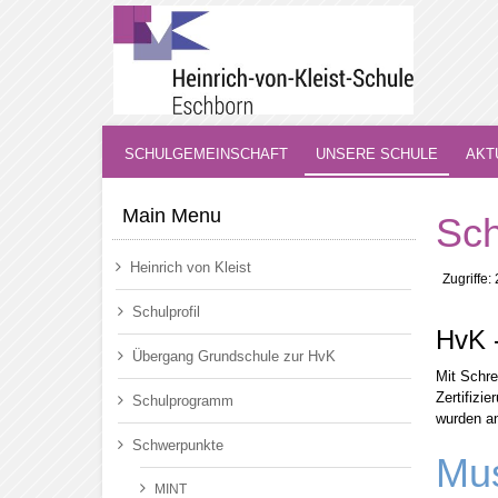
SCHULGEMEINSCHAFT
UNSERE SCHULE
AKT
Main Menu
Sch
Heinrich von Kleist
Zugriffe:
Schulprofil
HvK 
Übergang Grundschule zur HvK
Mit Schre
Zertifizi
Schulprogramm
wurden an
Schwerpunkte
Mus
MINT