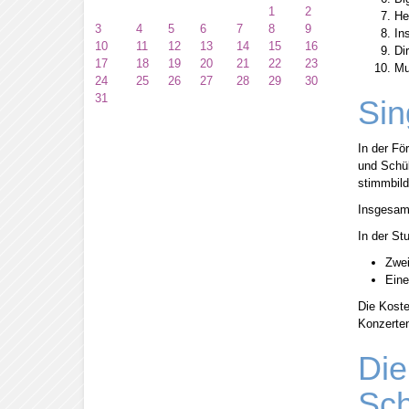
1
2
He
3
4
5
6
7
8
9
In
10
11
12
13
14
15
16
Di
17
18
19
20
21
22
23
Mu
24
25
26
27
28
29
30
31
Sin
In der Fö
und Schül
stimmbild
Insgesamt
In der St
Zwei
Eine
Die Koste
Konzerten 
Die
Sch