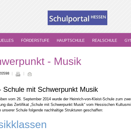
UELLES
FÖRDERSTUFE
HAUPTSCHULE
REALSCHULE
GY
werpunkt - Musik
 20598
- Schule mit Schwerpunkt Musik
iben vom 26. September 2014 wurde der Heinrich-von-Kleist-Schule zum zweit
erung das Zertifikat „Schule mit Schwerpunkt Musik“ vom Hessischen Kultusmini
 unserer Schule folgende nachhaltige Strukturen geschaffen:
ikklassen