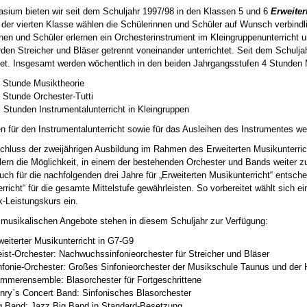
ium bieten wir seit dem Schuljahr 1997/98 in den Klassen 5 und 6
Erweiter
er vierten Klasse wählen die Schülerinnen und Schüler auf Wunsch verbindlic
nen und Schüler erlernen ein Orchesterinstrument im Kleingruppenunterricht 
den Streicher und Bläser getrennt voneinander unterrichtet. Seit dem Schulja
tet. Insgesamt werden wöchentlich in den beiden Jahrgangsstufen 4 Stunden Mu
 Stunde Musiktheorie
 Stunde Orchester-Tutti
 Stunden Instrumentalunterricht in Kleingruppen
n für den Instrumentalunterricht sowie für das Ausleihen des Instrumentes w
hluss der zweijährigen Ausbildung im Rahmen des Erweiterten Musikunterricht
ern die Möglichkeit, in einem der bestehenden Orchester und Bands weiter 
uch für die nachfolgenden drei Jahre für „Erweiterten Musikunterricht“ entsch
rricht“ für die gesamte Mittelstufe gewährleisten. So vorbereitet wählt sich ei
-Leistungskurs ein.
musikalischen Angebote stehen in diesem Schuljahr zur Verfügung:
weiterter Musikunterricht in G7-G9
eist-Orchester: Nachwuchssinfonieorchester für Streicher und Bläser
nfonie-Orchester: Großes Sinfonieorchester der Musikschule Taunus und der H
mmerensemble: Blasorchester für Fortgeschrittene
nry`s Concert Band: Sinfonisches Blasorchester
g Band: Jazz Big Band in Standard-Besetzung