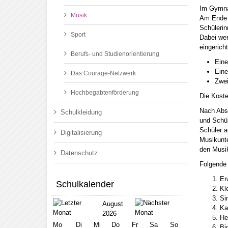
Im Gymnas
Musik
Am Ende d
Schülerin
Sport
Dabei wer
eingerich
Berufs- und Studienorientierung
Eine
Eine
Das Courage-Netzwerk
Zwei
Hochbegabtenförderung
Die Koste
Nach Absc
Schulkleidung
und Schül
Schüler a
Digitalisierung
Musikunte
den Musik
Datenschutz
Folgende 
Er
Schulkalender
Kl
Si
August
Ka
2026
He
Mo
Di
Mi
Do
Fr
Sa
So
Bi