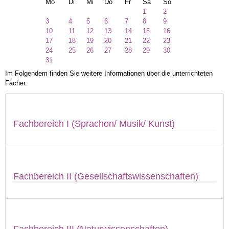
Mo
Di
Mi
Do
Fr
Sa
So
1
2
3
4
5
6
7
8
9
10
11
12
13
14
15
16
17
18
19
20
21
22
23
24
25
26
27
28
29
30
31
Im Folgendem finden Sie weitere Informationen über die unterrichteten
Fächer.
Fachbereich I (Sprachen/ Musik/ Kunst)
Fachbereich II (Gesellschaftswissenschaften)