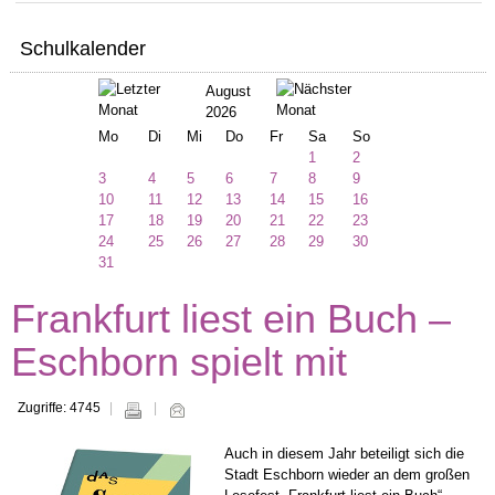
Schulkalender
August
2026
Mo
Di
Mi
Do
Fr
Sa
So
1
2
3
4
5
6
7
8
9
10
11
12
13
14
15
16
17
18
19
20
21
22
23
24
25
26
27
28
29
30
31
Frankfurt liest ein Buch –
Eschborn spielt mit
Zugriffe: 4745
Auch in diesem Jahr beteiligt sich die
Stadt Eschborn wieder an dem großen