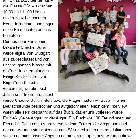
am 17.11.2023 durften wir –
die Klasse G5c – zwischen
10:00 und 11:00 Uhr an
einem ganz besonderen
Event teilnehmen und sogar
einen Prominenten bei uns
begrüßen.
Der aus dem Fernsehen
bekannte Checker Julian
wurde digital von Stuttgart
aus zugeschaltet und von
unserer ganzen Klasse mit
großem Jubel empfangen.
Einige Kinder hatten zur
Begrüßung Plakate
vorbereitet, worüber sich
Julian sehr freute. Zunächst
wurde Checker Julian interviewt, die Fragen hatten wir zuvor in einer
Deutschstunde besprochen und aufgeschrieben. Nach dem Interview
waren alle sehr gespannt auf das Buch, das er uns vorlesen würde.
Es hieß „Keine Angst vor der Angst. Ein Buch wie 100 Freundinnen und
Freunde“. Darin geht es um verschiedene Formen der Angst und auch
darum, wie man sie besiegen kann. Wir unterhielten uns mit Julian über
seine und auch unsere Ängste und tauschten Tipps aus, wie man diese