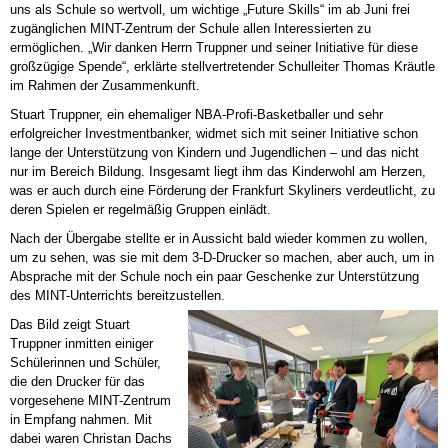
uns als Schule so wertvoll, um wichtige „Future Skills“ im ab Juni frei
zugänglichen MINT-Zentrum der Schule allen Interessierten zu
ermöglichen. „Wir danken Herrn Truppner und seiner Initiative für diese
großzügige Spende“, erklärte stellvertretender Schulleiter Thomas Kräutle
im Rahmen der Zusammenkunft.
Stuart Truppner, ein ehemaliger NBA-Profi-Basketballer und sehr
erfolgreicher Investmentbanker, widmet sich mit seiner Initiative schon
lange der Unterstützung von Kindern und Jugendlichen – und das nicht
nur im Bereich Bildung. Insgesamt liegt ihm das Kinderwohl am Herzen,
was er auch durch eine Förderung der Frankfurt Skyliners verdeutlicht, zu
deren Spielen er regelmäßig Gruppen einlädt.
Nach der Übergabe stellte er in Aussicht bald wieder kommen zu wollen,
um zu sehen, was sie mit dem 3-D-Drucker so machen, aber auch, um in
Absprache mit der Schule noch ein paar Geschenke zur Unterstützung
des MINT-Unterrichts bereitzustellen.
Das Bild zeigt Stuart
Truppner inmitten einiger
Schülerinnen und Schüler,
die den Drucker für das
vorgesehene MINT-Zentrum
in Empfang nahmen. Mit
dabei waren Christan Dachs