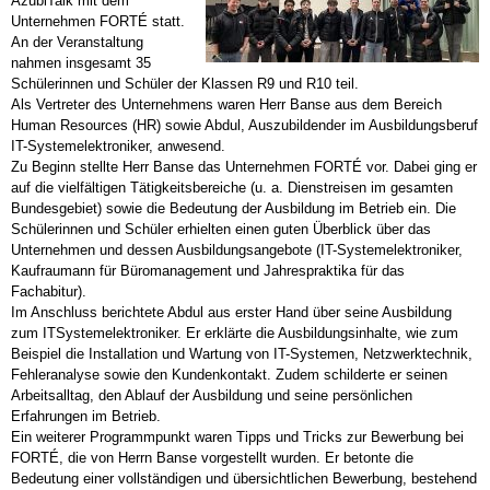
AzubiTalk mit dem
Unternehmen FORTÉ statt.
An der Veranstaltung
nahmen insgesamt 35
Schülerinnen und Schüler der Klassen R9 und R10 teil.
Als Vertreter des Unternehmens waren Herr Banse aus dem Bereich
Human Resources (HR) sowie Abdul, Auszubildender im Ausbildungsberuf
IT-Systemelektroniker, anwesend.
Zu Beginn stellte Herr Banse das Unternehmen FORTÉ vor. Dabei ging er
auf die vielfältigen Tätigkeitsbereiche (u. a. Dienstreisen im gesamten
Bundesgebiet) sowie die Bedeutung der Ausbildung im Betrieb ein. Die
Schülerinnen und Schüler erhielten einen guten Überblick über das
Unternehmen und dessen Ausbildungsangebote (IT-Systemelektroniker,
Kaufraumann für Büromanagement und Jahrespraktika für das
Fachabitur).
Im Anschluss berichtete Abdul aus erster Hand über seine Ausbildung
zum ITSystemelektroniker. Er erklärte die Ausbildungsinhalte, wie zum
Beispiel die Installation und Wartung von IT-Systemen, Netzwerktechnik,
Fehleranalyse sowie den Kundenkontakt. Zudem schilderte er seinen
Arbeitsalltag, den Ablauf der Ausbildung und seine persönlichen
Erfahrungen im Betrieb.
Ein weiterer Programmpunkt waren Tipps und Tricks zur Bewerbung bei
FORTÉ, die von Herrn Banse vorgestellt wurden. Er betonte die
Bedeutung einer vollständigen und übersichtlichen Bewerbung, bestehend