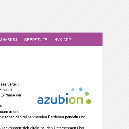
MNASIUM
OBERSTUFE
HVK-APP
sse verteilt
inblicke in
e E-Phase der
e
hborn in und
 zwischen den teilnehmenden Betrieben pendeln und
üler konnten sich direkt bei den Unternehmen über