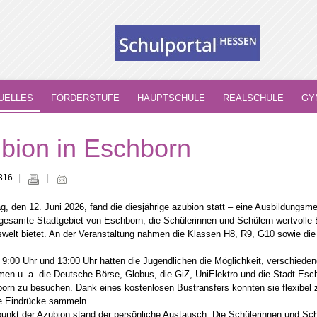
UELLES
FÖRDERSTUFE
HAUPTSCHULE
REALSCHULE
GY
bion in Eschborn
 316
g, den 12. Juni 2026, fand die diesjährige azubion statt – eine Ausbildungsme
gesamte Stadtgebiet von Eschborn, die Schülerinnen und Schülern wertvolle E
swelt bietet. An der Veranstaltung nahmen die Klassen H8, R9, G10 sowie di
9:00 Uhr und 13:00 Uhr hatten die Jugendlichen die Möglichkeit, verschieden
en u. a. die Deutsche Börse, Globus, die GiZ, UniElektro und die Stadt Esc
rn zu besuchen. Dank eines kostenlosen Bustransfers konnten sie flexibel
he Eindrücke sammeln.
punkt der Azubion stand der persönliche Austausch: Die Schülerinnen und Sch