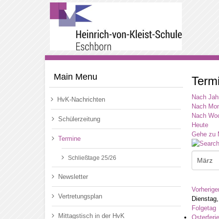
Main Menu
Term
Nach Jah
HvK-Nachrichten
Nach Mon
Nach Wo
Schülerzeitung
Heute
Gehe zu 
Termine
Schließtage 25/26
Newsletter
Vorherige
Vertretungsplan
Dienstag,
Folgetag
Mittagstisch in der HvK
Osterferi