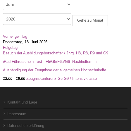
Gehe zu Monat
Vorheriger Tag
Donnerstag, 18. Juni 2026
Folgetag
Besuch der Ausbildungsbotschafter / Jhrg. H8, R8, R9 und G9
iPad-Führerschein-Test - F5/G5/F6a/G6 -Nachholtermin
Aushändigung der Zeugnisse der allgemeinen Hochschulreife
13:00
-
18:00
Zeugniskonferenz G5-G9 / Intensivklasse
Kontakt und Lage
Impressum
Datenschutzerklärung