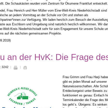
ellt. Die Schaukästen wurden vom Zentrum für Ökumene Frankfurt entwickelt.
edel, Frau Henrich und Herr Müller vom Eine-Welt-Kreis Niederhöchstadt sind 
Woche an jedem Vormittag an der Schule vor Ort und stehen als
hpartner*innen zur Verfügung. Wir laden herzlich zum Besuch der Ausstellung
ste aus Eschborn und Umgebung sind natürlich herzlich willkommen. Wir da
e-Welt-Kreis Niederhöchstadt sehr für sein Engagement für unsere Schule u
uns auf die nächsten gemeinsamen Projekte.
09.2019)
u an der HvK: Die Frage de
e: 3242
Frau Grimm und Frau Harji haben
gibt es jeden Monat auf unsere
Naturwissenschaften. Alle Schül
Entdeckergeist unter Beweis zu 
funktioniert es genau: Einfach hi
Terminkalender die Frage des Mo
los geht´s. Übrigens: Es winken