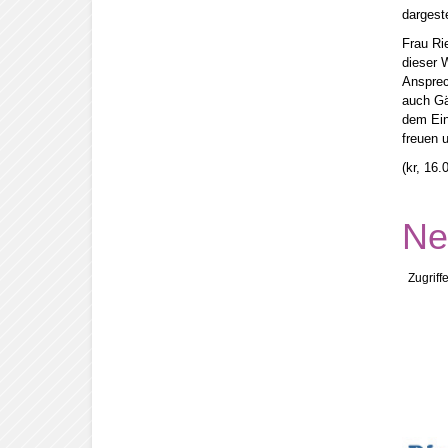
dargest
Frau Ri
dieser 
Ansprec
auch Gä
dem Ein
freuen 
(kr, 16.
Ne
Zugriff