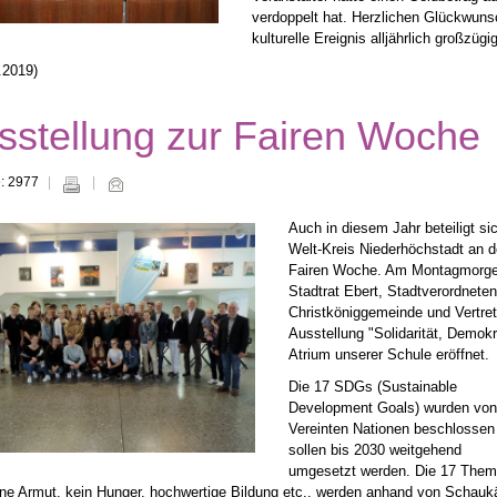
verdoppelt hat. Herzlichen Glückwuns
kulturelle Ereignis alljährlich großzügi
9.2019)
sstellung zur Fairen Woche
e: 2977
Auch in diesem Jahr beteiligt s
Welt-Kreis Niederhöchstadt an d
Fairen Woche. Am Montagmorgen 
Stadtrat Ebert, Stadtverordneten
Christköniggemeinde und Vertret
Ausstellung "Solidarität, Demokr
Atrium unserer Schule eröffnet.
Die 17 SDGs (Sustainable
Development Goals) wurden von
Vereinten Nationen beschlossen
sollen bis 2030 weitgehend
umgesetzt werden. Die 17 Them
ine Armut, kein Hunger, hochwertige Bildung etc., werden anhand von Schauk