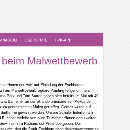
MNASIUM
OBERSTUFE
HVK-APP
h beim Malwettbewerb
üler*innen der HvK auf Einladung der Eschborner
gal) am Malwettbewerb Square Painting teilgenommen.
woo Park und Tom Barton haben sich bereits im Mai mit 40
Diana Bar, einer an der Strandpromenade von Póvoa de
 zum gemeinsamen Malen getroffen. Gemalt wurde auf
urfte frei gewählt werden. Unsere Schüler lieferten am
Elizabet erzielte von allen Teilnehmer*innen den zweiten
Gewinnerin im Rathaus der Preis übergeben. Der
ausgelobt, den die Stadt Eschborn dann dankenswerterweise