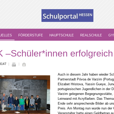
UELLES
FÖRDERSTUFE
HAUPTSCHULE
REALSCHULE
GY
 –Schüler*innen erfolgreic
 3147
Auch in diesem Jahr haben wieder Sch
Partnerstadt Póvoa de Varzim (Portu
Elizabet Hristova, Yassin Gueye, Jun
portugiesischen Jugendlichen in der 
Varzim gelegenen Begegnungsstätte,
Leinwand mit Acrylfarben. Das Thema d
Ende sehr ansprechende Bilder ab und 
Preis. Am Montag nun wurde nun der 
Veranstalter hatte einen Geldbetrag 