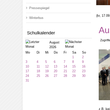
Pressespiegel
(kr, 17.0
Winterbus
Au
Schulkalender
Zugriff
August
2026
Mo
Di
Mi
Do
Fr
Sa
So
1
2
3
4
5
6
7
8
9
10
11
12
13
14
15
16
17
18
19
20
21
22
23
24
25
26
27
28
29
30
31
z.B. ke